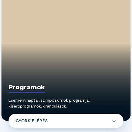
Programok
Eseménynaptár, szimpóziumok programjai,
kísérőprogramok, kirándulások.
GYORS ELÉRÉS