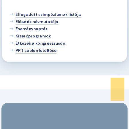
Elfogadott szimpóziumok listája
Előadók névmutatója
Eseménynaptár
Kísérőprogramok
Étkezés a kongresszuson
PPT sablon letöltése