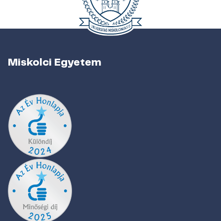
Miskolci Egyetem