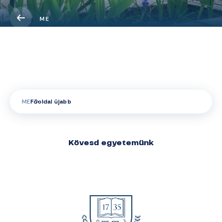
ME
Főoldal újabb
szöveg
ME
Főoldal újabb
Kövesd egyetemünk