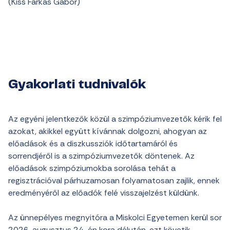
(Kiss Farkas Gábor)
Gyakorlati tudnivalók
Az egyéni jelentkezők közül a szimpóziumvezetők kérik fel
azokat, akikkel együtt kívánnak dolgozni, ahogyan az
előadások és a diszkussziók időtartamáról és
sorrendjéről is a szimpóziumvezetők döntenek. Az
előadások szimpóziumokba sorolása tehát a
regisztrációval párhuzamosan folyamatosan zajlik, ennek
eredményéről az előadók felé visszajelzést küldünk.
Az ünnepélyes megnyitóra a Miskolci Egyetemen kerül sor
2026. augusztus 24-én kora délután, ezt követik