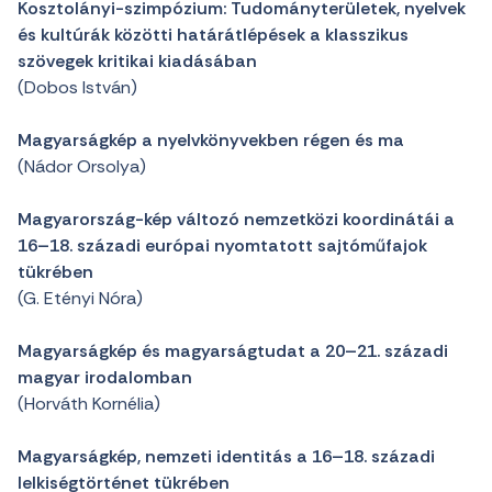
Kosztolányi-szimpózium: Tudományterületek, nyelvek
és kultúrák közötti határátlépések a klasszikus
szövegek kritikai kiadásában
(Dobos István)
Magyarságkép a nyelvkönyvekben régen és ma
(Nádor Orsolya)
Magyarország-kép változó nemzetközi koordinátái a
16–18. századi európai nyomtatott sajtóműfajok
tükrében
(G. Etényi Nóra)
Magyarságkép és magyarságtudat a 20–21. századi
magyar irodalomban
(Horváth Kornélia)
Magyarságkép, nemzeti identitás a 16–18. századi
lelkiségtörténet tükrében