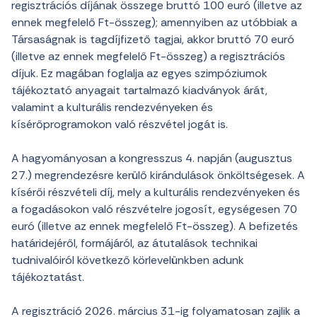
regisztrációs díjának összege bruttó 100 euró (illetve az
ennek megfelelő Ft-összeg); amennyiben az utóbbiak a
Társaságnak is tagdíjfizető tagjai, akkor bruttó 70 euró
(illetve az ennek megfelelő Ft-összeg) a regisztrációs
díjuk. Ez magában foglalja az egyes szimpóziumok
tájékoztató anyagait tartalmazó kiadványok árát,
valamint a kulturális rendezvényeken és
kísérőprogramokon való részvétel jogát is.
A hagyományosan a kongresszus 4. napján (augusztus
27.) megrendezésre kerülő kirándulások önköltségesek. A
kísérői részvételi díj, mely a kulturális rendezvényeken és
a fogadásokon való részvételre jogosít, egységesen 70
euró (illetve az ennek megfelelő Ft-összeg). A befizetés
határidejéről, formájáról, az átutalások technikai
tudnivalóiról következő körlevelünkben adunk
tájékoztatást.
A regisztráció 2026. március 31-ig folyamatosan zajlik a