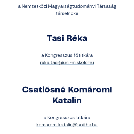
a Nemzetközi Magyarságtudományi Társaság
társelnöke
Tasi Réka
a Kongresszus főtitkára
reka.tasi@uni-miskolc.hu
Csatlósné Komáromi
Katalin
a Kongresszus titkára
komaromi.katalin@unithe.hu