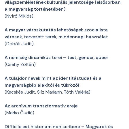
világszemléletének kulturális jelentősége (elsősorban
a magyarság történetében)
(Nyírő Miklós)
A magyar városkutatás lehetőségei: szocialista
városok, tervezett terek, mindennapi használat
(Dobák Judit)
A nemiség dinamikus terei – test, gender, queer
(Csehy Zoltán)
A tulajdonnevek mint az identitástudat és a
magyarságkép alakítói és tükrözői
(Kecskés Judit, Slíz Mariann, Tóth Valéria)
Az archívum transzformatív ereje
(Marko Čudić)
Difficile est historiam non scribere – Magyarok és