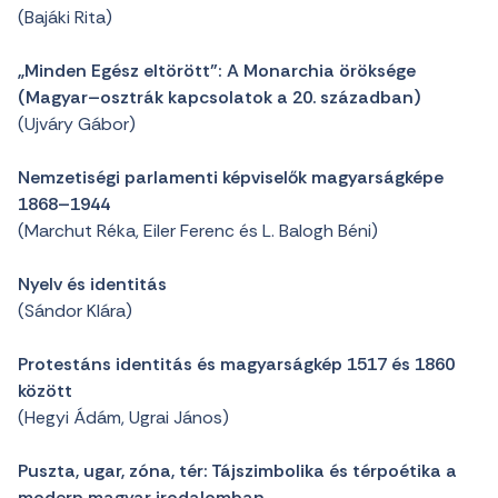
(Bajáki Rita)
„Minden Egész eltörött”: A Monarchia öröksége
(Magyar–osztrák kapcsolatok a 20. században)
(Ujváry Gábor)
Nemzetiségi parlamenti képviselők magyarságképe
1868–1944
(Marchut Réka, Eiler Ferenc és L. Balogh Béni)
Nyelv és identitás
(Sándor Klára)
Protestáns identitás és magyarságkép 1517 és 1860
között
(Hegyi Ádám, Ugrai János)
Puszta, ugar, zóna, tér: Tájszimbolika és térpoétika a
modern magyar irodalomban