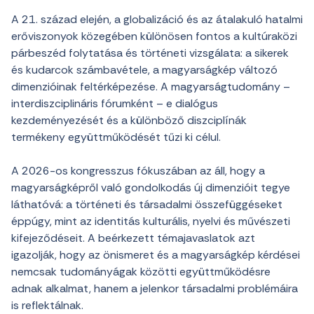
A 21. század elején, a globalizáció és az átalakuló hatalmi
erőviszonyok közegében különösen fontos a kultúraközi
párbeszéd folytatása és történeti vizsgálata: a sikerek
és kudarcok számbavétele, a magyarságkép változó
dimenzióinak feltérképezése. A magyarságtudomány –
interdiszciplináris fórumként – e dialógus
kezdeményezését és a különböző diszciplínák
termékeny együttműködését tűzi ki célul.
A 2026-os kongresszus fókuszában az áll, hogy a
magyarságképről való gondolkodás új dimenzióit tegye
láthatóvá: a történeti és társadalmi összefüggéseket
éppúgy, mint az identitás kulturális, nyelvi és művészeti
kifejeződéseit. A beérkezett témajavaslatok azt
igazolják, hogy az önismeret és a magyarságkép kérdései
nemcsak tudományágak közötti együttműködésre
adnak alkalmat, hanem a jelenkor társadalmi problémáira
is reflektálnak.