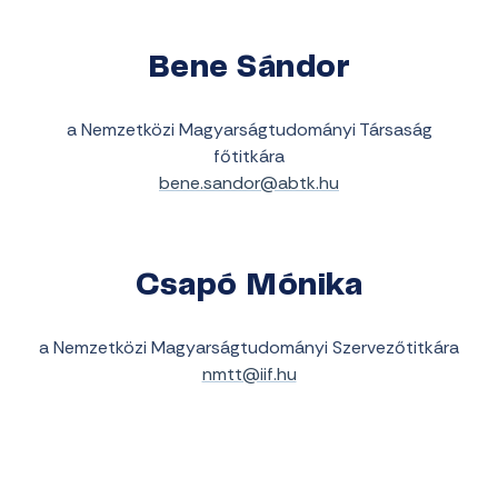
Bene Sándor
a Nemzetközi Magyarságtudományi Társaság
főtitkára
bene.sandor@abtk.hu
Csapó Mónika
a Nemzetközi Magyarságtudományi Szervezőtitkára
nmtt@iif.hu