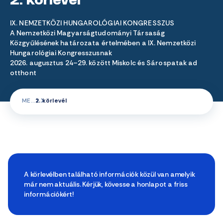
2. körlevél
IX. NEMZETKÖZI HUNGAROLÓGIAI KONGRESSZUS
A Nemzetközi Magyarságtudományi Társaság
Közgyűlésének határozata értelmében a IX. Nemzetközi
Hungarológiai Kongresszusnak
2026. augusztus 24–29. között Miskolc és Sárospatak ad
otthont
ME
2. körlevél
A körlevélben található információk közül van amelyik
már nem aktuális. Kérjük, kövesse a honlapot a friss
információkért!