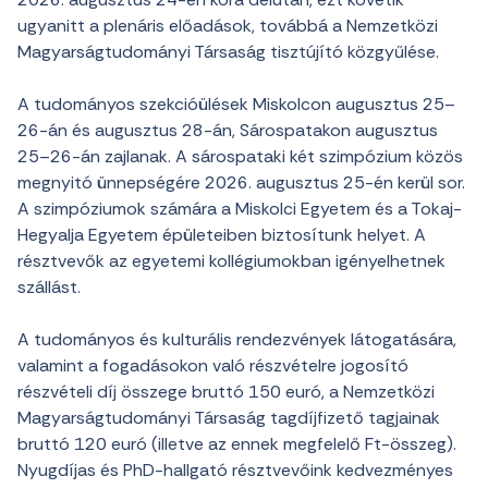
ugyanitt a plenáris előadások, továbbá a Nemzetközi
Magyarságtudományi Társaság tisztújító közgyűlése.
A tudományos szekcióülések Miskolcon augusztus 25–
26-án és augusztus 28-án, Sárospatakon augusztus
25–26-án zajlanak. A sárospataki két szimpózium közös
megnyitó ünnepségére 2026. augusztus 25-én kerül sor.
A szimpóziumok számára a Miskolci Egyetem és a Tokaj-
Hegyalja Egyetem épületeiben biztosítunk helyet. A
résztvevők az egyetemi kollégiumokban igényelhetnek
szállást.
A tudományos és kulturális rendezvények látogatására,
valamint a fogadásokon való részvételre jogosító
részvételi díj összege bruttó 150 euró, a Nemzetközi
Magyarságtudományi Társaság tagdíjfizető tagjainak
bruttó 120 euró (illetve az ennek megfelelő Ft-összeg).
Nyugdíjas és PhD-hallgató résztvevőink kedvezményes