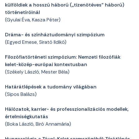
külföldiek a hosszú háború („tizenötéves” háború)
történetíróinál
(Gyulai Éva, Kasza Péter)
Dráma- és színháztudományi szimpózium
(Egyed Emese, Sirató Ildikó)
Filozófiatörténeti szimpózium: Nemzeti filozófiák
kelet-közép-európai kontextusban
(Székely László, Mester Béla)
Határátlépések a tudomány világában
(Sipos Balázs)
Hálózatok, karrier- és professzionalizációs modellek,
értelmiségkutatás
(Boka László, Biró Annamária)
Hungarológia a Távol-Kelet szemszögéből: Térátlépés,