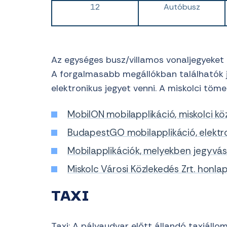
12
Autóbusz
Az egységes busz/villamos vonaljegyeket 
A forgalmasabb megállókban találhatók j
elektronikus jegyet venni. A miskolci töm
MobilON mobilapplikáció, miskolci k
BudapestGO mobilapplikáció, elektr
Mobilapplikációk, melyekben jegyvásá
Miskolc Városi Közlekedés Zrt. honla
TAXI
Taxi: A pályaudvar előtt állandó taxiáll