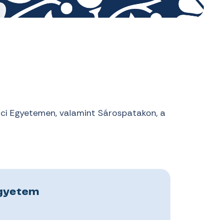
lci Egyetemen, valamint Sárospatakon, a
Egyetem
M