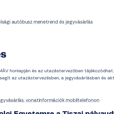
olsági autóbusz menetrend és jegyvásárlás
és
a MÁV honlapján és az utazástervezőben tájékozódhat.
segít az utazástervezésben, a jegyvásárlásban és aktuá
egyvásárlás, vonatinformációk mobiltelefonon