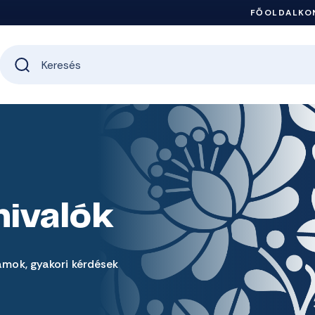
FŐOLDAL
KO
nivalók
amok, gyakori kérdések