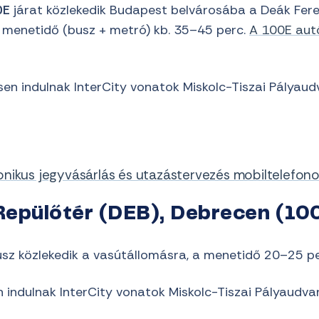
0E
járat közlekedik Budapest belvárosába a Deák Feren
jes menetidő (busz + metró) kb. 35–45 perc.
A 100E autó
en indulnak InterCity vonatok Miskolc-Tiszai Pályaud
onikus jegyvásárlás és utazástervezés mobiltelefon
Repülőtér (DEB), Debrecen (1
sz közlekedik a vasútállomásra, a menetidő 20–25 pe
indulnak InterCity vonatok Miskolc-Tiszai Pályaudvar