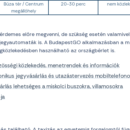
Búza tér / Centrum
20-30 perc
nem közlek
megállóhely
érdemes előre megvenni, de szükség esetén valamivel 
egyautomaták is. A BudapestGO alkalmazásban a misko
egközlekedésben használható az országbérlet is.
özösségi közlekedés, menetrendek és információk
onikus jegyvásárlás és utazástervezés mobiltelefon
rlás lehetséges a miskolci buszokra, villamosokra
pja
omás található. A taxizás az egyetemig forgalomtól f