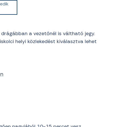
edik
drágábban a vezetőnél is váltható jegy.
lci helyi közlekedést kiválasztva lehet
on
üggően nagyjából 10-15 percet vesz