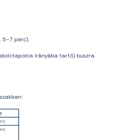
. 5–7 perc).
skolctapolca irányába tartó) buszra.
őszakban:
e
erc
erc