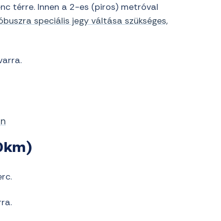
c térre. Innen a 2-es (piros) metróval
buszra speciális jegy váltása szükséges,
varra.
on
00km)
rc.
ra.