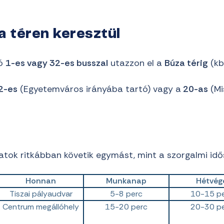
a téren keresztül
ló
1-es vagy 32-es busszal
utazzon el a
Búza térig
(kb
2-es
(Egyetemváros irányába tartó) vagy a
20-as
(Mi
atok ritkábban követik egymást, mint a szorgalmi id
Honnan
Munkanap
Hétvég
Tiszai pályaudvar
5-8 perc
10-15 p
Centrum megállóhely
15-20 perc
20-30 p