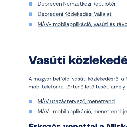
Debrecen Nemzetközi Repülőtér
Debreceni Közlekedési Vállalat
MÁV+ mobilapplikáció, vasúti és táv
Vasúti közleked
A magyar belföldi vasúti közlekedésről 
mobiltelefonra történő letöltését, amely 
MÁV utazástervező, menetrend
MÁV+ mobilapplikáció, menetrend, j