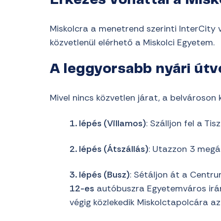
Érkezés vonattal a Misk
Miskolcra a menetrend szerinti InterCit
közvetlenül elérhető a Miskolci Egyetem.
A leggyorsabb nyári útv
Mivel nincs közvetlen járat, a belvároson
1. lépés (Villamos)
: Szálljon fel a Ti
2. lépés (Átszállás)
: Utazzon 3 megál
3. lépés (Busz)
: Sétáljon át a Centr
12-es
autóbuszra Egyetemváros irány
végig közlekedik Miskolctapolcára a