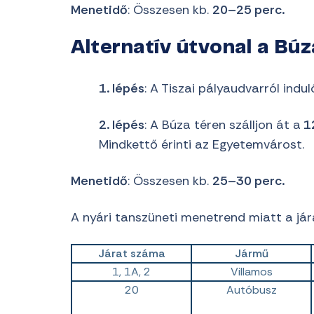
Menetidő
: Összesen kb.
20–25 perc.
Alternatív útvonal a Búz
1. lépés
: A Tiszai pályaudvarról indu
2. lépés
: A Búza téren szálljon át a
1
Mindkettő érinti az Egyetemvárost.
Menetidő
: Összesen kb.
25–30 perc.
A nyári tanszüneti menetrend miatt a jár
Járat száma
Jármű
1, 1A, 2
Villamos
20
Autóbusz