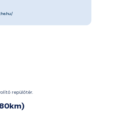
the.hu/
lító repülőtér.
180km)