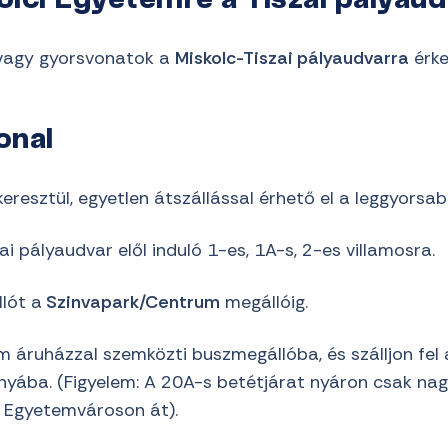
olci Egyetemre a Tiszai pályaud
y vagy gyorsvonatok a
Miskolc-Tiszai pályaudvarra
érke
onal
 keresztül, egyetlen átszállással érhető el a leggyors
szai pályaudvar elől induló 1-es, 1A-s, 2-es villamosra.
lót a
Szinvapark/Centrum
megállóig.
um áruházzal szemközti buszmegállóba, és szálljon fel
ába. (Figyelem: A 20A-s betétjárat nyáron csak nagyo
z Egyetemvároson át).