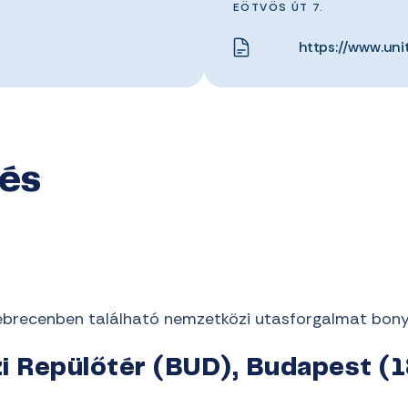
EÖTVÖS ÚT 7.
https://www.uni
dés
brecenben található nemzetközi utasforgalmat bonyo
i Repülőtér (BUD), Budapest (