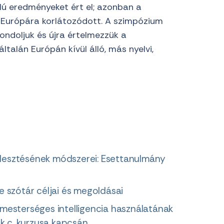
 eredményeket ért el; azonban a
-Európára korlátozódott. A szimpózium
gondoljuk és újra értelmezzük a
alán Európán kívül álló, más nyelvi,
ejlesztésének módszerei: Esettanulmány
 szótár céljai és megoldásai
a mesterséges intelligencia használatának
k c. kurzusa kapcsán