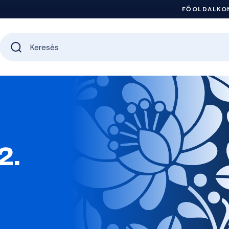
FŐOLDAL
KO
2.