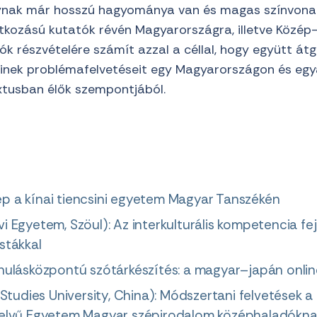
nak már hosszú hagyománya van és magas színvonalú
tkozású kutatók révén Magyarországra, illetve Közép
ók részvételére számít azzal a céllal, hogy együtt át
inek problémafelvetéseit egy Magyarországon és egyált
extusban élők szempontjából.
p a kínai tiencsini egyetem Magyar Tanszékén
i Egyetem, Szöul): Az interkulturális kompetencia f
stákkal
nulásközpontú szótárkészítés: a magyar–japán online
 Studies University, China): Módszertani felvetések 
yelvű Egyetem Magyar szépirodalom középhaladókna