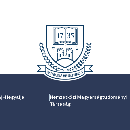
aj-Hegyalja
Nemzetközi Magyarságtudományi
Társaság