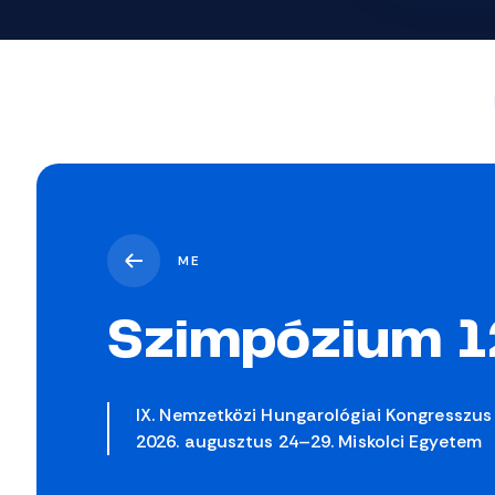
ME
Szimpózium 1
IX. Nemzetközi Hungarológiai Kongresszus
2026. augusztus 24–29. Miskolci Egyetem