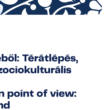
ől: Térátlépés,
zociokulturális
 point of view:
nd