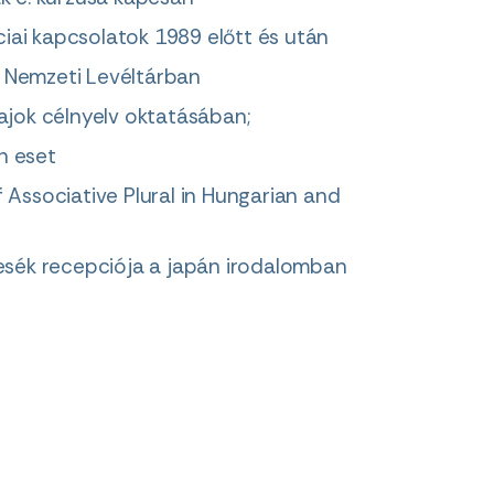
iai kapcsolatok 1989 előtt és után
r Nemzeti Levéltárban
jok célnyelv oktatásában;
n eset
 Associative Plural in Hungarian and
esék recepciója a japán irodalomban