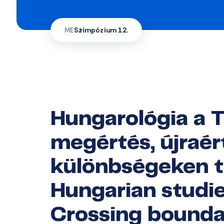
ME
Szimpózium 12.
Hungarológia a T
megértés, újraér
különbségeken t
Hungarian studie
Crossing bounda