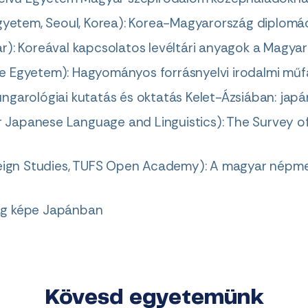
gyetem, Seoul, Korea): Korea-Magyarország diplomác
): Koreával kapcsolatos levéltári anyagok a Magya
 Egyetem): Hagyományos forrásnyelvi irodalmi műfa
garológiai kutatás és oktatás Kelet-Ázsiában: japá
r Japanese Language and Linguistics): The Survey of
reign Studies, TUFS Open Academy): A magyar népm
ág képe Japánban
Kövesd egyetemünk