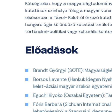
Kétségtelen, hogy a magyarságtudomány
kutatások színhelye főleg a magyar vona
elsősorban a Távol- Keletről érkező kutat
hungarológia különböző kutatási területe
történelmi-politikai vagy kulturális kont
Előadások
Brandt Györgyi (SOTE): Magyarságké
Borsos Levente (Hankuk Idegen Nyelv
kelet-ázsiai magyar szakos egyetemi
Eguchi Kiyoko (Oszakai Egyetem): Ta
Fóris Barbara (Sichuan International
lehetőségeiről a Szecsuáni Idegenn