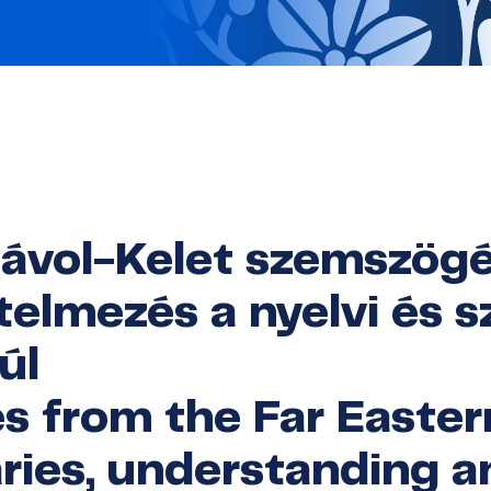
ávol-Kelet szemszögéb
telmezés a nyelvi és s
úl
s from the Far Eastern
ries, understanding a