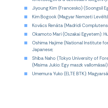
Jiyoung Kim (Francesko) (Soongsil E
Kim Bogook (Magyar Nemzeti Levéltár
Kovács Renáta (Madridi Complutense
Okamoto Mari (Oszakai Egyetem): Hun
Oshima Hajime (National Institute fo
Japanese;
Shiba Naho (Tokyo University of Fo
(Misima Jukio: Egy maszk vallomásai)
Umemura Yuko (ELTE BTK): Magyars