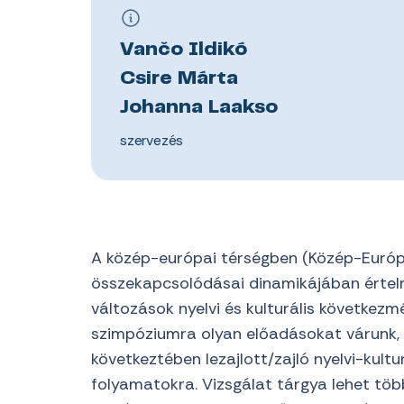
Vančo Ildikó
Csire Márta
Johanna Laakso
szervezés
A közép-európai térségben (Közép-Európa
összekapcsolódásai dinamikájában értelme
változások nyelvi és kulturális következ
szimpóziumra olyan előadásokat várunk, a
következtében lezajlott/zajló nyelvi-kultu
folyamatokra. Vizsgálat tárgya lehet tö