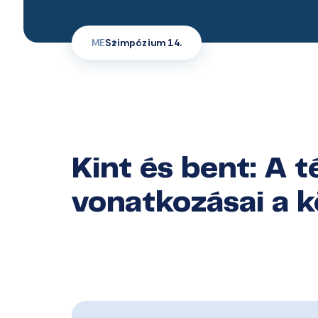
ME
Szimpózium 14.
Kint és bent: A t
vonatkozásai a 