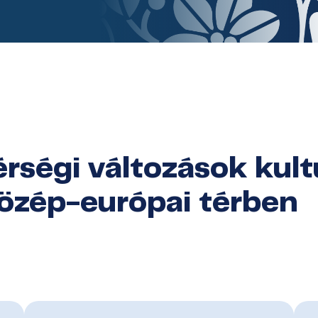
érségi változások kult
közép-európai térben