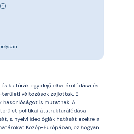
helyszín
és kultúrák egyidejű elhatárolódása és
erületi változások zajlottak. E
ok hasonlóságot is mutatnak. A
erület politikai átstrukturálódása
sát, a nyelvi ideológiák hatását ezekre a
lvhatárokat Közép-Európában, ez hogyan