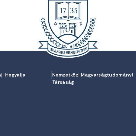
aj-Hegyalja
Nemzetközi Magyarságtudományi
Társaság