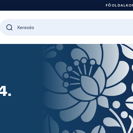
FŐOLDAL
KO
4.