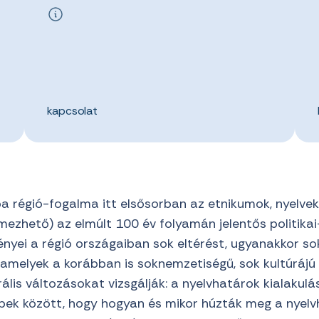
kapcsolat
 régió-fogalma itt elsősorban az etnikumok, nyelvek 
zhető) az elmúlt 100 év folyamán jelentős politikai-t
ményei a régió országaiban sok eltérést, ugyanakkor s
melyek a korábban is soknemzetiségű, sok kultúrájú t
rális változásokat vizsgálják: a nyelvhatárok kialakulá
bbek között, hogy hogyan és mikor húzták meg a nye