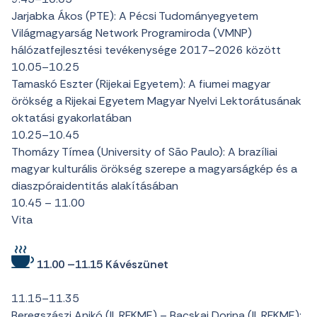
Jarjabka Ákos (PTE): A Pécsi Tudományegyetem
Világmagyarság Network Programiroda (VMNP)
hálózatfejlesztési tevékenysége 2017–2026 között
10.05–10.25
Tamaskó Eszter (Rijekai Egyetem): A fiumei magyar
örökség a Rijekai Egyetem Magyar Nyelvi Lektorátusának
oktatási gyakorlatában
10.25–10.45
Thomázy Tímea (University of São Paulo): A brazíliai
magyar kulturális örökség szerepe a magyarságkép és a
diaszpóraidentitás alakításában
10.45 – 11.00
Vita
11.00 –11.15 Kávészünet
11.15–11.35
Beregszászi Anikó (II. RFKME) – Bacskai Dorina (II. RFKME):