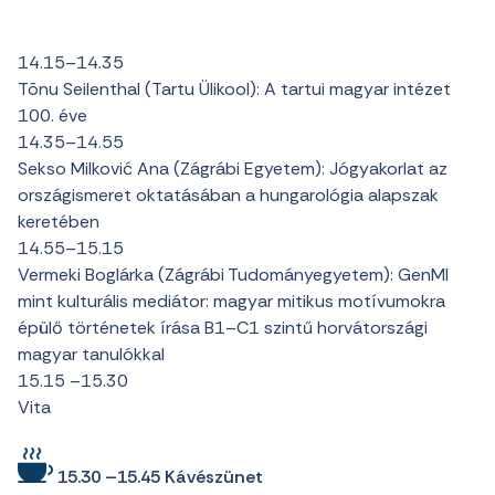
14.15–14.35
Tõnu Seilenthal (Tartu Ülikool): A tartui magyar intézet
100. éve
14.35–14.55
Sekso Milković Ana (Zágrábi Egyetem): Jógyakorlat az
országismeret oktatásában a hungarológia alapszak
keretében
14.55–15.15
Vermeki Boglárka (Zágrábi Tudományegyetem): GenMI
mint kulturális mediátor: magyar mitikus motívumokra
épülő történetek írása B1–C1 szintű horvátországi
magyar tanulókkal
15.15 –15.30
Vita
15.30 –15.45 Kávészünet