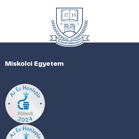
Miskolci Egyetem