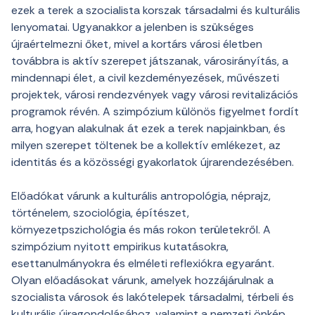
ezek a terek a szocialista korszak társadalmi és kulturális
lenyomatai. Ugyanakkor a jelenben is szükséges
újraértelmezni őket, mivel a kortárs városi életben
továbbra is aktív szerepet játszanak, városirányítás, a
mindennapi élet, a civil kezdeményezések, művészeti
projektek, városi rendezvények vagy városi revitalizációs
programok révén. A szimpózium különös figyelmet fordít
arra, hogyan alakulnak át ezek a terek napjainkban, és
milyen szerepet töltenek be a kollektív emlékezet, az
identitás és a közösségi gyakorlatok újrarendezésében.
Előadókat várunk a kulturális antropológia, néprajz,
történelem, szociológia, építészet,
környezetpszichológia és más rokon területekről. A
szimpózium nyitott empirikus kutatásokra,
esettanulmányokra és elméleti reflexiókra egyaránt.
Olyan előadásokat várunk, amelyek hozzájárulnak a
szocialista városok és lakótelepek társadalmi, térbeli és
kulturális újragondolásához, valamint a nemzeti önkép