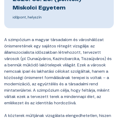
Miskolci Egyetem
időpont, helyszín
A szimpózium a magyar társadalom és városhálózat
önismeretének egy sajátos rétegét vizsgálja: az
államszocialista időszakban létrehozott, tervezett
városok (pl. Dunaújváros, Kazincbarcika, Tiszaújváros) és
a bennük működő lakótelepek világát. Ezek a városok
nemcsak ipari és lakhatási célokat szolgáltak, hanem a
közösségi önismeret formálásának terepei is voltak – a
modernizáció, az együttélés és a társadalmi rend
mintaterületei. A szimpózium célja, hogy feltárja, miként
váltak ezek a tervezett terek a mindennapi élet, az
emlékezet és az identitás hordozóivá.
A közterek múltjának vizsgálata elengedhetetlen, hiszen