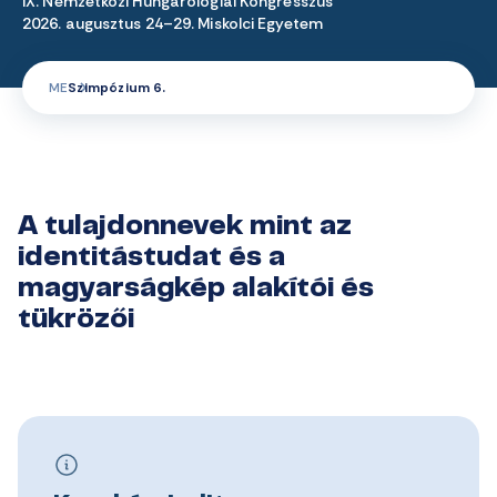
IX. Nemzetközi Hungarológiai Kongresszus
2026. augusztus 24–29. Miskolci Egyetem
ME
Szimpózium 6.
A tulajdonnevek mint az
identitástudat és a
magyarságkép alakítói és
tükrözői