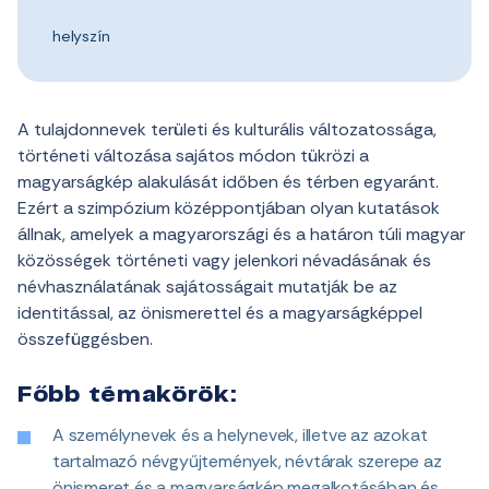
helyszín
A tulajdonnevek területi és kulturális változatossága,
történeti változása sajátos módon tükrözi a
magyarságkép alakulását időben és térben egyaránt.
Ezért a szimpózium középpontjában olyan kutatások
állnak, amelyek a magyarországi és a határon túli magyar
közösségek történeti vagy jelenkori névadásának és
névhasználatának sajátosságait mutatják be az
identitással, az önismerettel és a magyarságképpel
összefüggésben.
Főbb témakörök:
A személynevek és a helynevek, illetve az azokat
tartalmazó névgyűjtemények, névtárak szerepe az
önismeret és a magyarságkép megalkotásában és