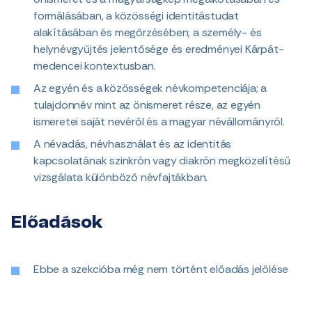
formálásában, a közösségi identitástudat
alakításában és megőrzésében; a személy- és
helynévgyűjtés jelentősége és eredményei Kárpát-
medencei kontextusban.
Az egyén és a közösségek névkompetenciája; a
tulajdonnév mint az önismeret része, az egyén
ismeretei saját nevéről és a magyar névállományról.
A névadás, névhasználat és az identitás
kapcsolatának szinkrón vagy diakrón megközelítésű
vizsgálata különböző névfajtákban.
Előadások
Ebbe a szekcióba még nem történt előadás jelölése