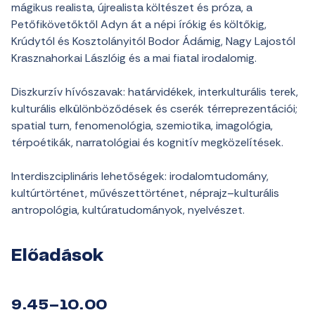
mágikus realista, újrealista költészet és próza, a
Petőfikövetőktől Adyn át a népi írókig és költőkig,
Krúdytól és Kosztolányitól Bodor Ádámig, Nagy Lajostól
Krasznahorkai Lászlóig és a mai fiatal irodalomig.
Diszkurzív hívószavak: határvidékek, interkulturális terek,
kulturális elkülönböződések és cserék térreprezentációi;
spatial turn, fenomenológia, szemiotika, imagológia,
térpoétikák, narratológiai és kognitív megközelítések.
Interdiszciplináris lehetőségek: irodalomtudomány,
kultúrtörténet, művészettörténet, néprajz–kulturális
antropológia, kultúratudományok, nyelvészet.
Előadások
9.45–10.00