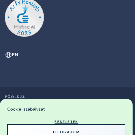
EN
FŐOLDAL
SZIMPÓZIUMOK LISTÁJA
© 2026 Miskolci Egyetem
Cookie-szabályzat
RÉSZLETEK
MADE WITH
BY
ELFOGADOM