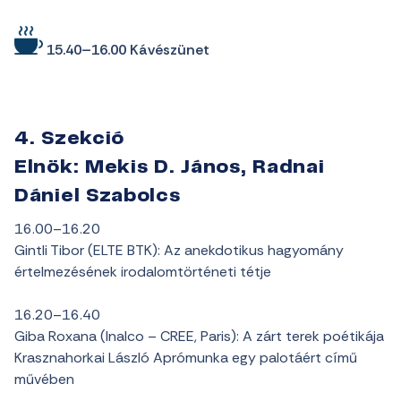
15.40–16.00 Kávészünet
4. Szekció
Elnök: Mekis D. János, Radnai
Dániel Szabolcs
16.00–16.20
Gintli Tibor (ELTE BTK): Az anekdotikus hagyomány
értelmezésének irodalomtörténeti tétje
16.20–16.40
Giba Roxana (Inalco – CREE, Paris): A zárt terek poétikája
Krasznahorkai László Aprómunka egy palotáért című
művében