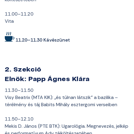
11.00–11.20
Vita
11.20–11.30 Kávészünet
2. Szekció
Elnök: Papp Ágnes Klára
11.30–11.50
Visy Beatrix (MTA KIK): „és túlnan látszik” a bazilika –
térélmény és táj Babits Mihály esztergomi verseiben
11.50–12.10
Mekis D. János (PTE BTK): Ugarológia. Megnevezés, jelkép
és performatívum Ady tájköltészetében