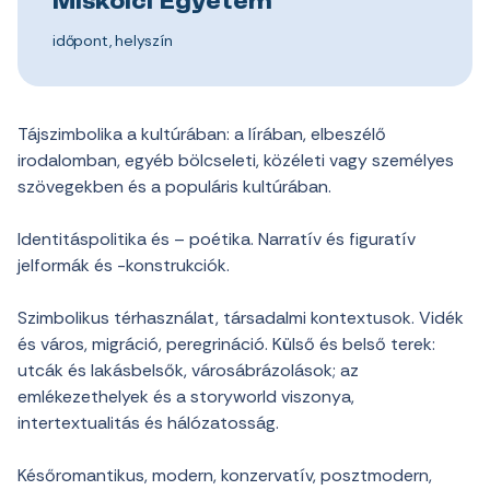
Miskolci Egyetem
időpont, helyszín
Tájszimbolika a kultúrában: a lírában, elbeszélő
irodalomban, egyéb bölcseleti, közéleti vagy személyes
szövegekben és a populáris kultúrában.
Identitáspolitika és – poétika. Narratív és figuratív
jelformák és -konstrukciók.
Szimbolikus térhasználat, társadalmi kontextusok. Vidék
és város, migráció, peregrináció. Külső és belső terek:
utcák és lakásbelsők, városábrázolások; az
emlékezethelyek és a storyworld viszonya,
intertextualitás és hálózatosság.
Későromantikus, modern, konzervatív, posztmodern,