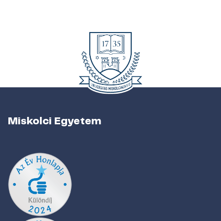
Miskolci Egyetem