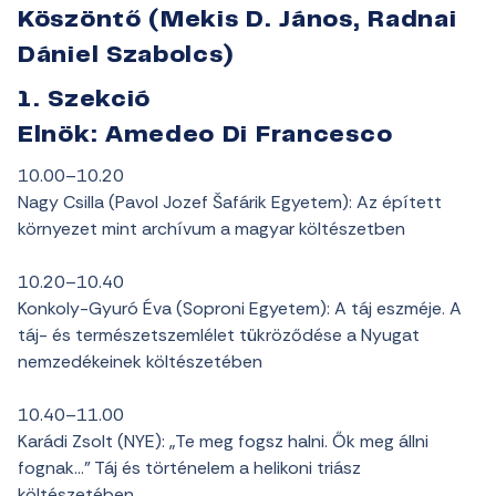
Köszöntő (Mekis D. János, Radnai
Dániel Szabolcs)
1. Szekció
Elnök: Amedeo Di Francesco
10.00–10.20
Nagy Csilla (Pavol Jozef Šafárik Egyetem): Az épített
környezet mint archívum a magyar költészetben
10.20–10.40
Konkoly-Gyuró Éva (Soproni Egyetem): A táj eszméje. A
táj- és természetszemlélet tükröződése a Nyugat
nemzedékeinek költészetében
10.40–11.00
Karádi Zsolt (NYE): „Te meg fogsz halni. Ők meg állni
fognak…” Táj és történelem a helikoni triász
költészetében