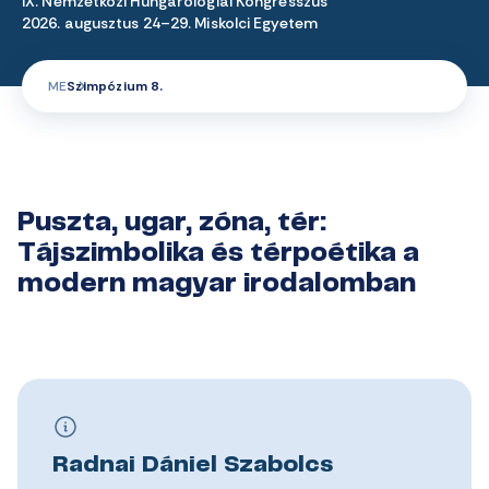
IX. Nemzetközi Hungarológiai Kongresszus
2026. augusztus 24–29. Miskolci Egyetem
ME
Szimpózium 8.
Puszta, ugar, zóna, tér:
Tájszimbolika és térpoétika a
modern magyar irodalomban
Radnai Dániel Szabolcs