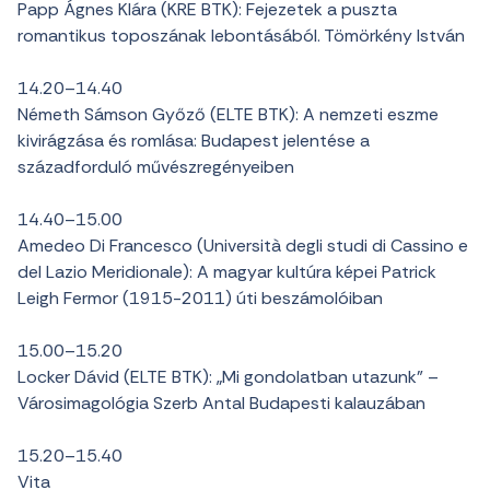
Papp Ágnes Klára (KRE BTK): Fejezetek a puszta
romantikus toposzának lebontásából. Tömörkény István
14.20–14.40
Németh Sámson Győző (ELTE BTK): A nemzeti eszme
kivirágzása és romlása: Budapest jelentése a
századforduló művészregényeiben
14.40–15.00
Amedeo Di Francesco (Università degli studi di Cassino e
del Lazio Meridionale): A magyar kultúra képei Patrick
Leigh Fermor (1915-2011) úti beszámolóiban
15.00–15.20
Locker Dávid (ELTE BTK): „Mi gondolatban utazunk” –
Városimagológia Szerb Antal Budapesti kalauzában
15.20–15.40
Vita