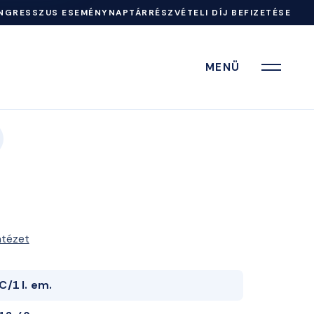
NGRESSZUS ESEMÉNYNAPTÁR
RÉSZVÉTELI DÍJ BEFIZETÉSE
MENÜ
ntézet
C/1 I. em.