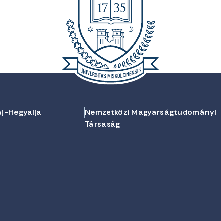
aj-Hegyalja
Nemzetközi Magyarságtudományi
Társaság