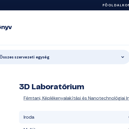
FŐOLDAL
KO
önyv
Összes szervezeti egység
3D Laboratórium
Fémtani, Képlékenyalakítási és Nanotechnológiai I
Iroda