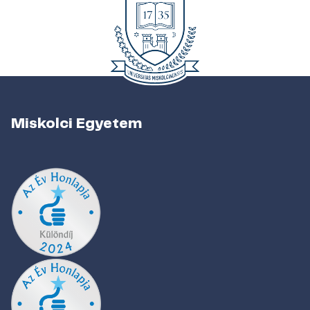
Miskolci Egyetem