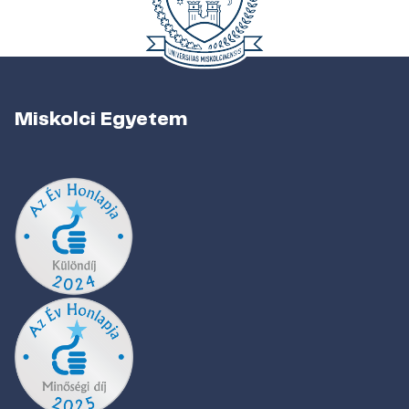
Miskolci Egyetem