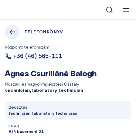
TELEFONKÖNYV
Központi telefonszám
+36 (46) 565-111
Ágnes Csurilláné Balogh
Műszaki és Vagyonfejlesztési Osztály
technician, laboratory technician
Beosztás
technician, laboratory technician
Iroda
A/4 basement 21