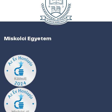
Miskolci Egyetem