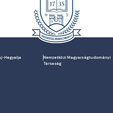
aj-Hegyalja
Nemzetközi Magyarságtudományi
Társaság