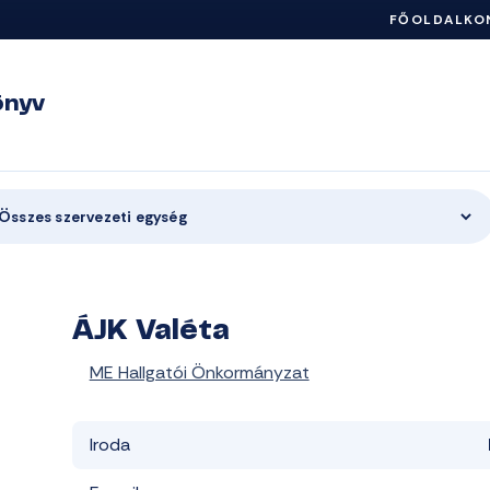
FŐOLDAL
KO
önyv
Összes szervezeti egység
ÁJK Valéta
ME Hallgatói Önkormányzat
Iroda