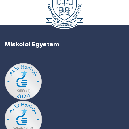
Miskolci Egyetem