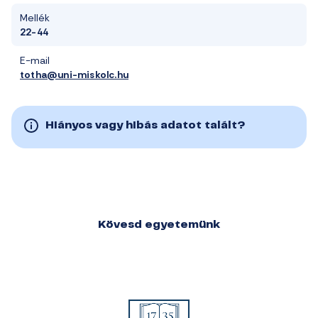
Mellék
22-44
E-mail
totha@uni-miskolc.hu
Hiányos vagy hibás adatot talált?
Kövesd egyetemünk