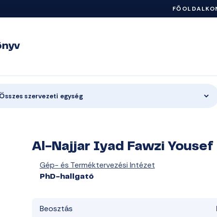
FŐOLDAL
KO
önyv
Összes szervezeti egység
Al-Najjar Iyad Fawzi Yousef
Gép- és Terméktervezési Intézet
PhD-hallgató
Beosztás