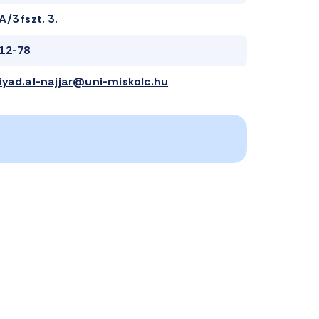
A/3 fszt. 3.
12-78
iyad.al-najjar@uni-miskolc.hu