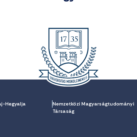
aj-Hegyalja
Nemzetközi Magyarságtudományi
Társaság