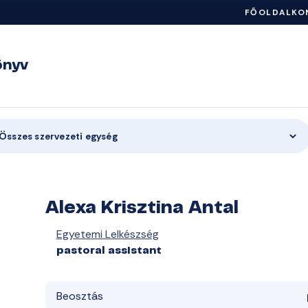
FŐOLDAL
KO
önyv
Összes szervezeti egység
Alexa Krisztina Antal
Egyetemi Lelkészség
pastoral assistant
Beosztás