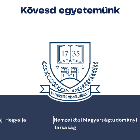
Kövesd egyetemünk
aj-Hegyalja
Nemzetközi Magyarságtudományi
Társaság