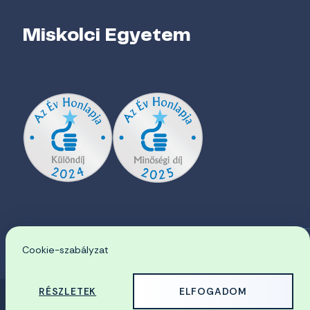
Miskolci Egyetem
Cookie-szabályzat
EN
RÉSZLETEK
ELFOGADOM
© 2026 Miskolci Egyetem