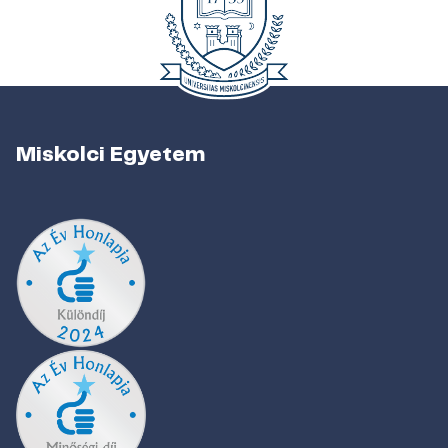
Miskolci Egyetem