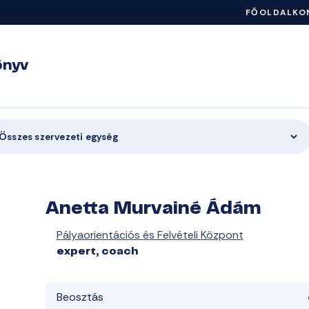
FŐOLDAL
KO
önyv
Összes szervezeti egység
Anetta Murvainé Ádám
Pályaorientációs és Felvételi Központ
expert, coach
Beosztás