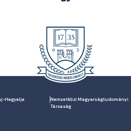
aj-Hegyalja
Nemzetközi Magyarságtudományi
Társaság