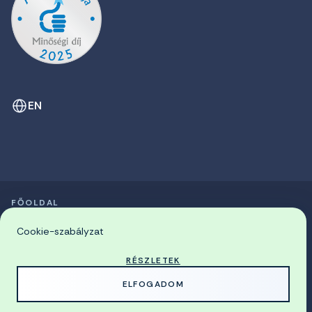
EN
FŐOLDAL
SZIMPÓZIUMOK LISTÁJA
© 2026 Miskolci Egyetem
Cookie-szabályzat
RÉSZLETEK
MADE WITH
BY
ELFOGADOM