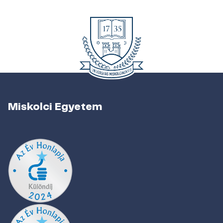
Miskolci Egyetem