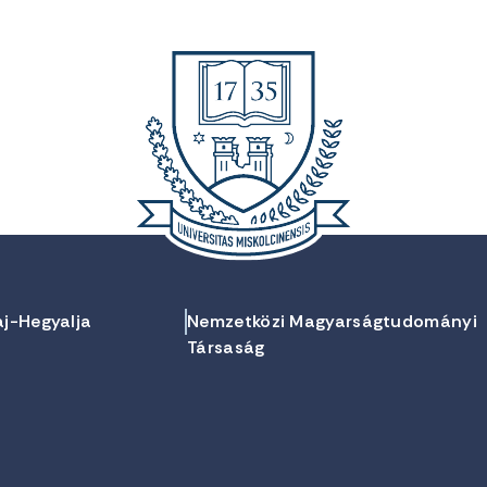
aj-Hegyalja
Nemzetközi Magyarságtudományi
Társaság