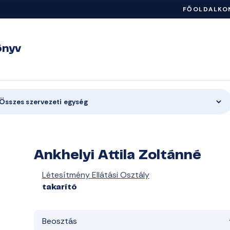
FŐOLDAL
KO
önyv
Összes szervezeti egység
Ankhelyi Attila Zoltánné
Létesítmény Ellátási Osztály
takarító
Beosztás