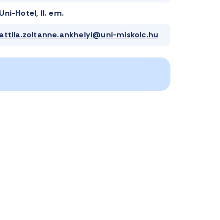
Uni-Hotel, II. em.
attila.zoltanne.ankhelyi@uni-miskolc.hu