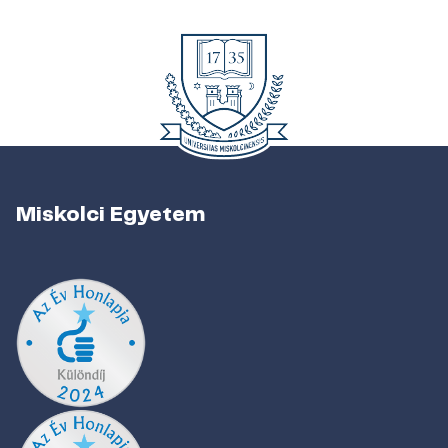
Miskolci Egyetem