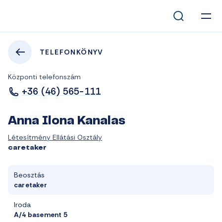
TELEFONKÖNYV
Központi telefonszám
+36 (46) 565-111
Anna Ilona Kanalas
Létesítmény Ellátási Osztály
caretaker
Beosztás
caretaker
Iroda
A/4 basement 5