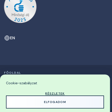
EN
FŐOLDAL
SZIMPÓZIUMOK LISTÁJA
© 2026 Miskolci Egyetem
Cookie-szabályzat
RÉSZLETEK
MADE WITH
BY
ELFOGADOM