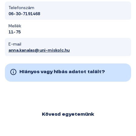
Telefonszám
06-30-7191468
Mellék
11-75
E-mail
anna.kanalas@uni-miskolc.hu
Hiányos vagy hibás adatot talált?
Kövesd egyetemünk