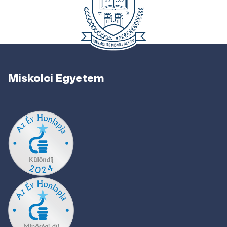
Miskolci Egyetem