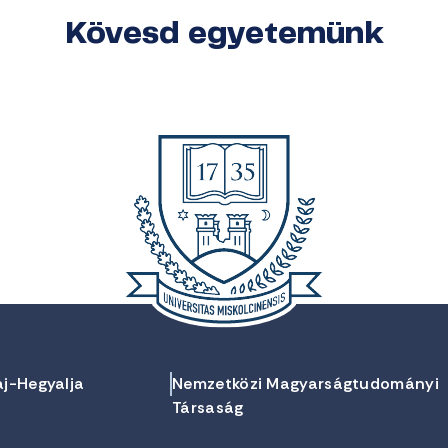
Kövesd egyetemünk
aj-Hegyalja
Nemzetközi Magyarságtudományi
Társaság