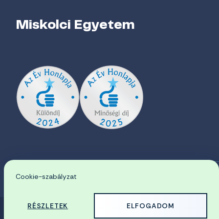
Miskolci Egyetem
Cookie-szabályzat
EN
RÉSZLETEK
ELFOGADOM
© 2026 Miskolci Egyetem