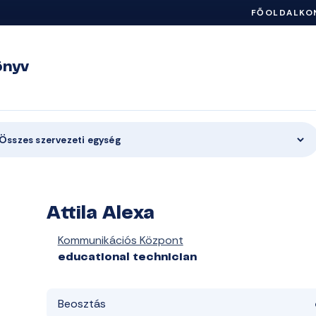
FŐOLDAL
KO
önyv
Összes szervezeti egység
Attila Alexa
Kommunikációs Központ
educational technician
Beosztás