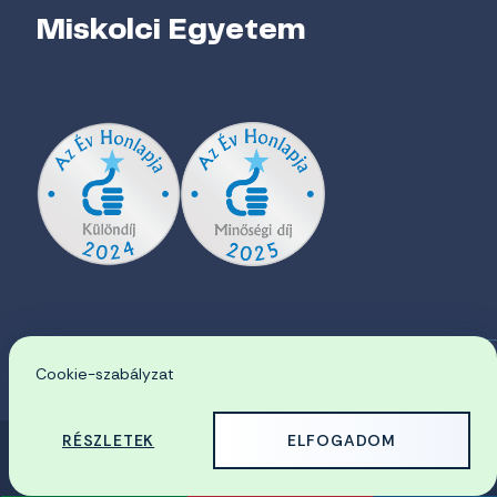
Miskolci Egyetem
Cookie-szabályzat
EN
RÉSZLETEK
ELFOGADOM
© 2026 Miskolci Egyetem