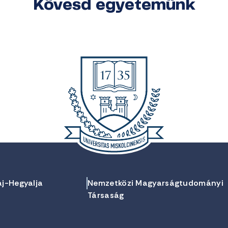
Kövesd egyetemünk
aj-Hegyalja
Nemzetközi Magyarságtudományi
Társaság