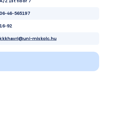
A/2 1st floor 7
06-46-565197
16-92
kkkhavri@uni-miskolc.hu