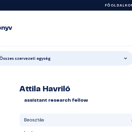
FŐOLDAL
KO
önyv
Összes szervezeti egység
Attila Havriló
assistant research fellow
Beosztás