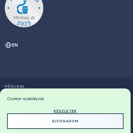
EN
FŐOLDAL
SZIMPÓZIUMOK LISTÁJA
© 2026 Miskolci Egyetem
Cookie-szabályzat
RÉSZLETEK
MADE WITH
BY
ELFOGADOM