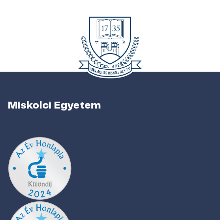
Miskolci Egyetem