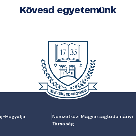
Kövesd egyetemünk
aj-Hegyalja
Nemzetközi Magyarságtudományi
Társaság