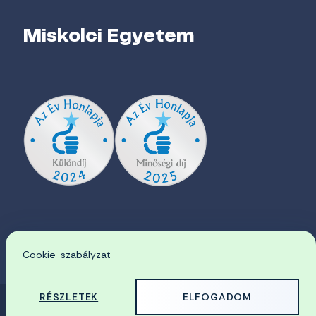
Miskolci Egyetem
Cookie-szabályzat
EN
RÉSZLETEK
ELFOGADOM
© 2026 Miskolci Egyetem