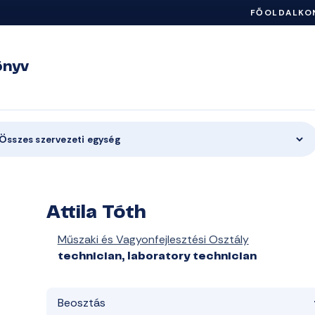
FŐOLDAL
KO
önyv
Összes szervezeti egység
Attila Tóth
Műszaki és Vagyonfejlesztési Osztály
technician, laboratory technician
Beosztás