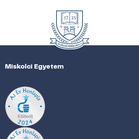
Miskolci Egyetem