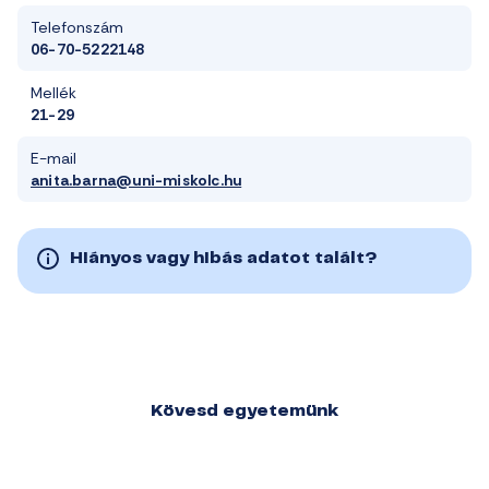
Telefonszám
06-70-5222148
Mellék
21-29
E-mail
anita.barna@uni-miskolc.hu
Hiányos vagy hibás adatot talált?
Kövesd egyetemünk