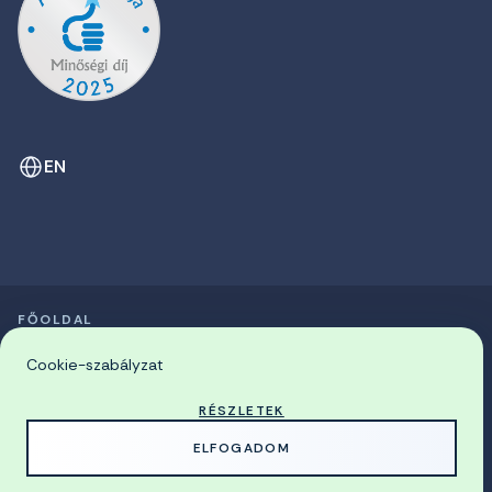
EN
FŐOLDAL
SZIMPÓZIUMOK LISTÁJA
© 2026 Miskolci Egyetem
Cookie-szabályzat
RÉSZLETEK
MADE WITH
BY
ELFOGADOM