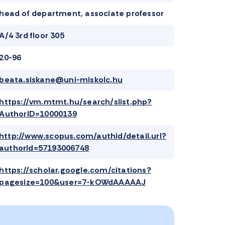
head of department, associate professor
A/4 3rd floor 305
20-96
beata.siskane@uni-miskolc.hu
https://vm.mtmt.hu/search/slist.php?
AuthorID=10000139
http://www.scopus.com/authid/detail.url?
authorId=57193006748
https://scholar.google.com/citations?
pagesize=100&user=7-kOWdAAAAAJ