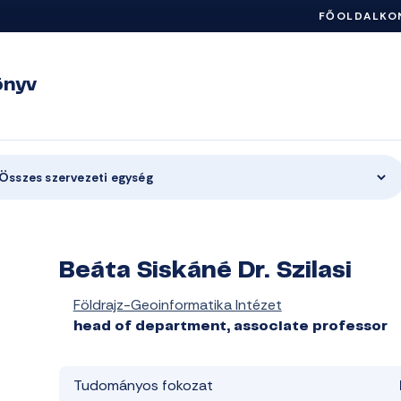
FŐOLDAL
KO
önyv
Összes szervezeti egység
Beáta Siskáné Dr. Szilasi
Földrajz-Geoinformatika Intézet
head of department, associate professor
Tudományos fokozat