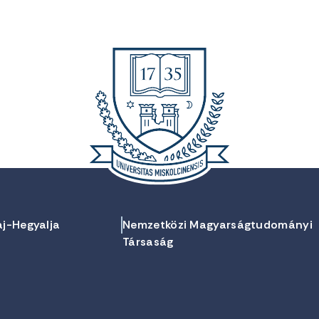
aj-Hegyalja
Nemzetközi Magyarságtudományi
Társaság