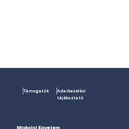
Támogatók
Adatkezelési
tájékoztató
Miskolci Egyetem