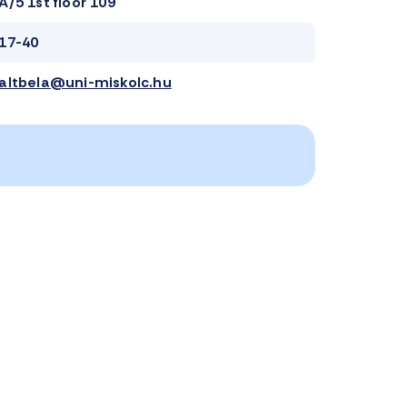
A/5 1st floor 109
17-40
altbela@uni-miskolc.hu