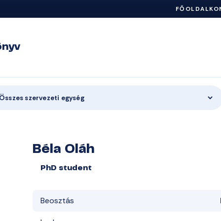
FŐOLDAL
KO
önyv
Összes szervezeti egység
Béla Oláh
PhD student
Beosztás