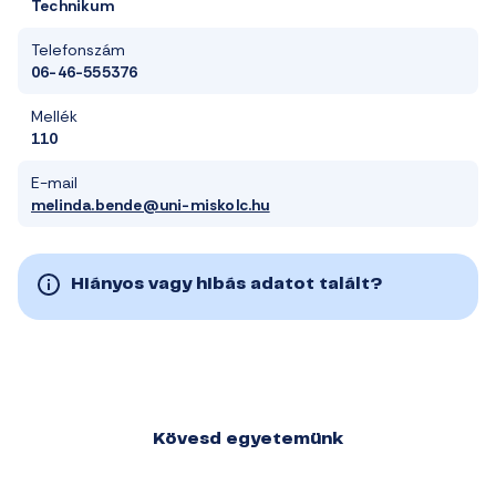
Technikum
Telefonszám
06-46-555376
Mellék
110
E-mail
melinda.bende@uni-miskolc.hu
Hiányos vagy hibás adatot talált?
Kövesd egyetemünk