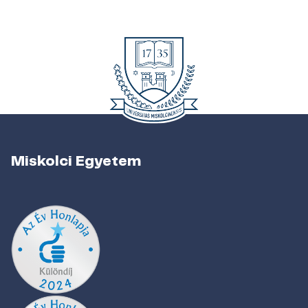
Miskolci Egyetem