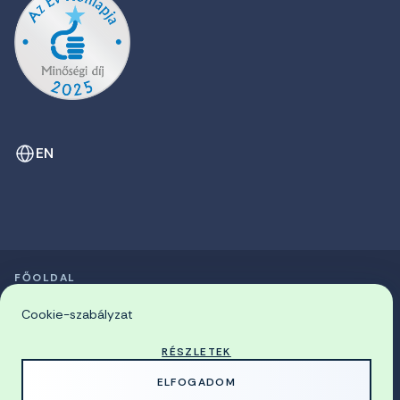
EN
FŐOLDAL
SZIMPÓZIUMOK LISTÁJA
© 2026 Miskolci Egyetem
Cookie-szabályzat
RÉSZLETEK
MADE WITH
BY
ELFOGADOM