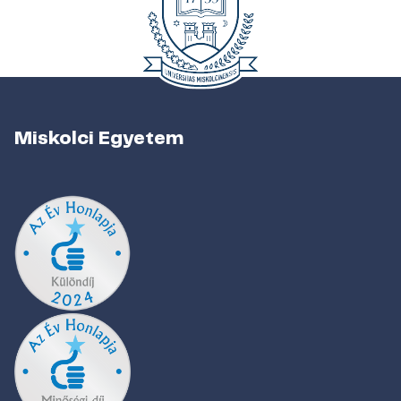
Miskolci Egyetem