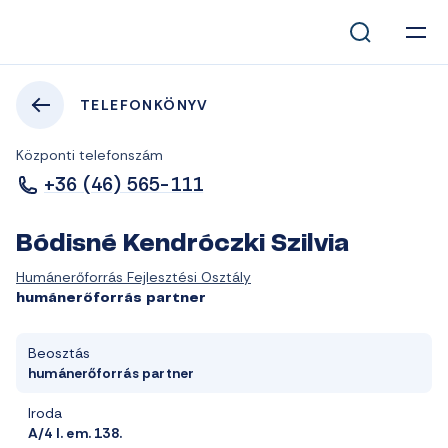
TELEFONKÖNYV
Központi telefonszám
+36 (46) 565-111
Bódisné Kendróczki Szilvia
Humánerőforrás Fejlesztési Osztály
humánerőforrás partner
Beosztás
humánerőforrás partner
Iroda
A/4 I. em. 138.