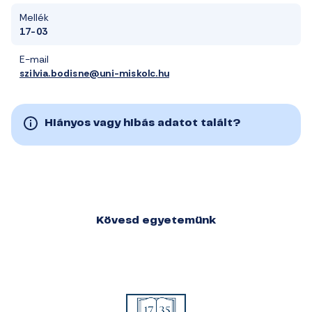
Mellék
17-03
E-mail
szilvia.bodisne@uni-miskolc.hu
Hiányos vagy hibás adatot talált?
Kövesd egyetemünk