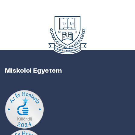
Miskolci Egyetem