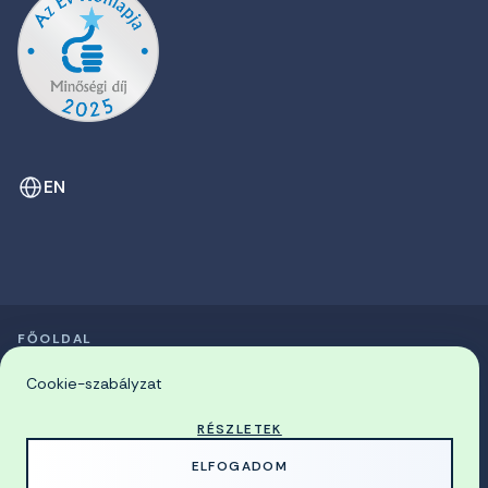
EN
FŐOLDAL
SZIMPÓZIUMOK LISTÁJA
© 2026 Miskolci Egyetem
Cookie-szabályzat
RÉSZLETEK
MADE WITH
BY
ELFOGADOM