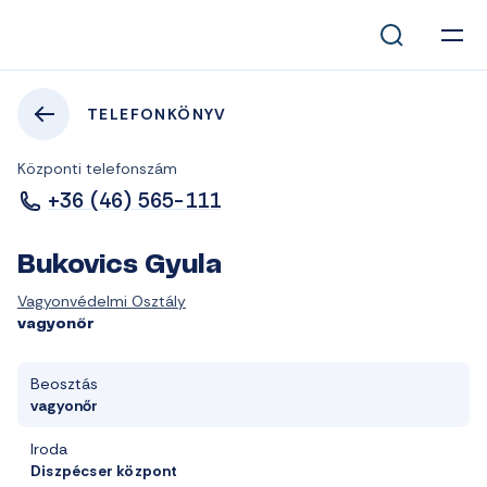
TELEFONKÖNYV
Központi telefonszám
+36 (46) 565-111
Bukovics Gyula
Vagyonvédelmi Osztály
vagyonőr
Beosztás
vagyonőr
Iroda
Diszpécser központ