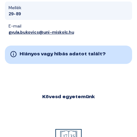
Mellék
29-89
E-mail
gyula.bukovics@uni-miskolc.hu
Hiányos vagy hibás adatot talált?
Kövesd egyetemünk