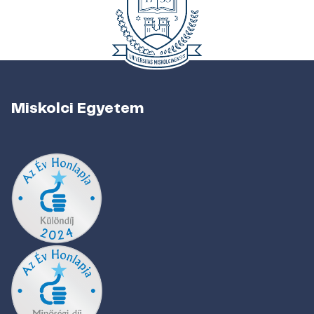
Miskolci Egyetem