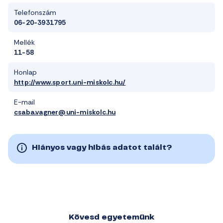
Telefonszám
06-20-3931795
Mellék
11-58
Honlap
http://www.sport.uni-miskolc.hu/
E-mail
csaba.vagner@uni-miskolc.hu
Hiányos vagy hibás adatot talált?
Kövesd egyetemünk