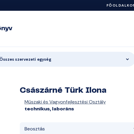
FŐOLDAL
KO
önyv
Összes szervezeti egység
Császárné Türk Ilona
Műszaki és Vagyonfejlesztési Osztály
technikus, laboráns
Beosztás