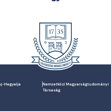
aj-Hegyalja
Nemzetközi Magyarságtudományi
Társaság