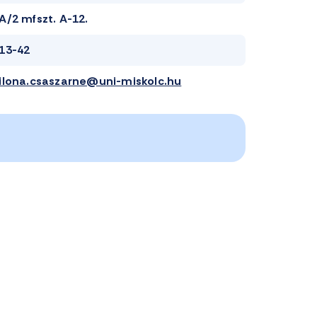
A/2 mfszt. A-12.
13-42
ilona.csaszarne@uni-miskolc.hu