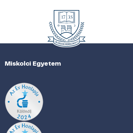
Miskolci Egyetem