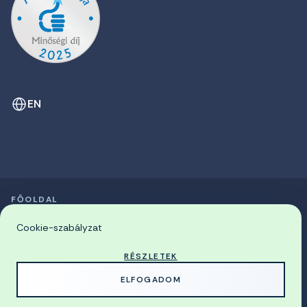
EN
FŐOLDAL
SZIMPÓZIUMOK LISTÁJA
© 2026 Miskolci Egyetem
Cookie-szabályzat
RÉSZLETEK
MADE WITH
BY
ELFOGADOM