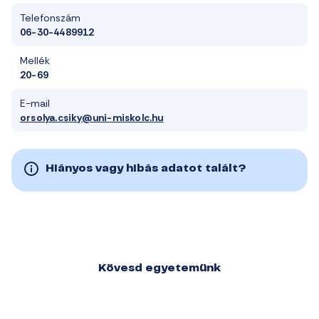
Telefonszám
06-30-4489912
Mellék
20-69
E-mail
orsolya.csiky@uni-miskolc.hu
Hiányos vagy hibás adatot talált?
Kövesd egyetemünk