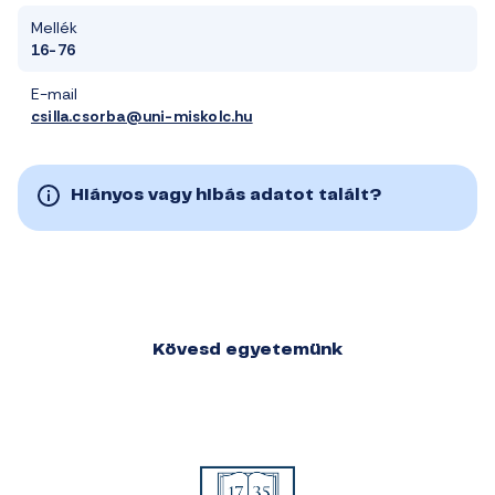
Mellék
16-76
E-mail
csilla.csorba@uni-miskolc.hu
Hiányos vagy hibás adatot talált?
Kövesd egyetemünk