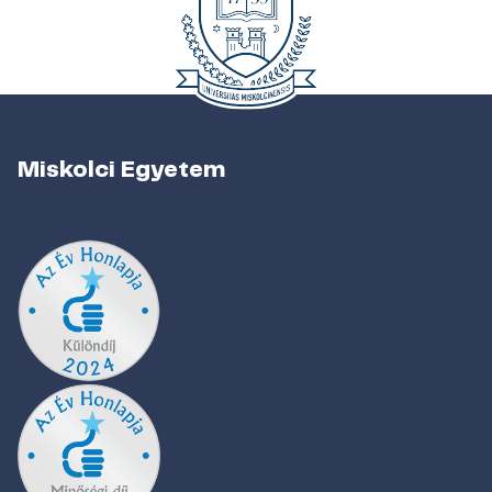
Miskolci Egyetem