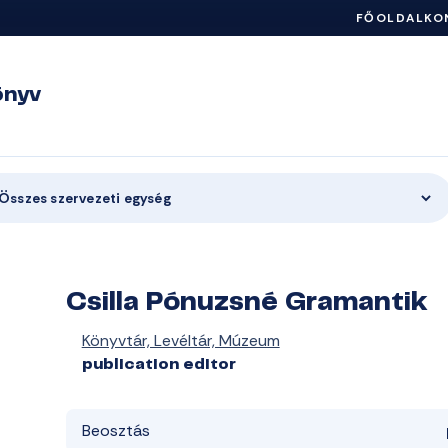
FŐOLDAL
KO
önyv
Összes szervezeti egység
Csilla Pónuzsné Gramantik
Könyvtár, Levéltár, Múzeum
publication editor
Beosztás