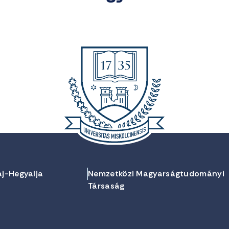
aj-Hegyalja
Nemzetközi Magyarságtudományi
Társaság