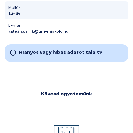
Mellék
13-64
E-mail
katalin.csillik@uni-miskolc.hu
Hiányos vagy hibás adatot talált?
Kövesd egyetemünk