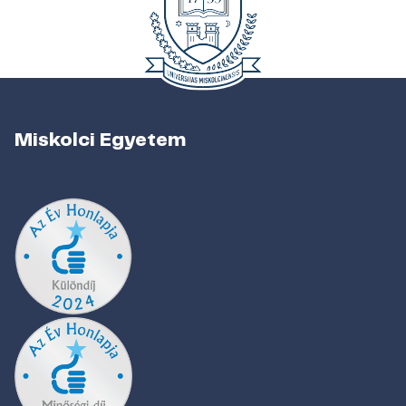
Miskolci Egyetem