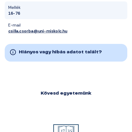
Mellék
16-76
E-mail
csilla.csorba@uni-miskolc.hu
Hiányos vagy hibás adatot talált?
Kövesd egyetemünk