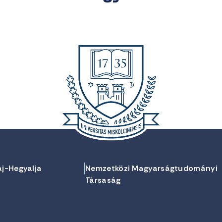
aj-Hegyalja
Nemzetközi Magyarságtudományi
Társaság