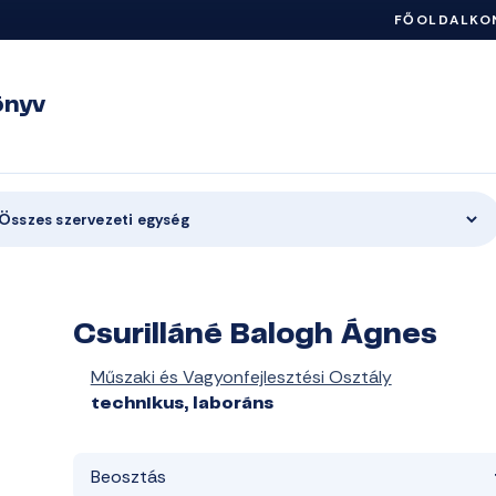
FŐOLDAL
KO
önyv
Összes szervezeti egység
Csurilláné Balogh Ágnes
Műszaki és Vagyonfejlesztési Osztály
technikus, laboráns
Beosztás