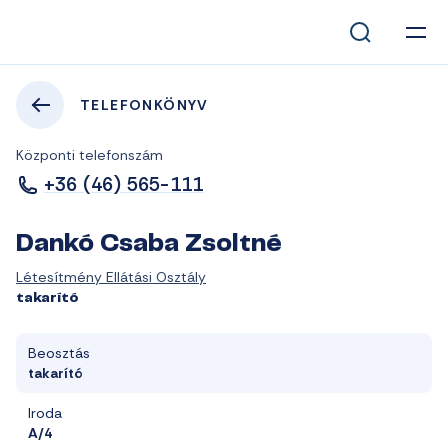
TELEFONKÖNYV
Központi telefonszám
+36 (46) 565-111
Dankó Csaba Zsoltné
Létesítmény Ellátási Osztály
takarító
Beosztás
takarító
Iroda
A/4