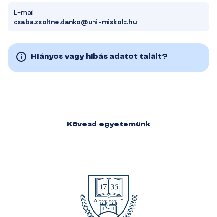
E-mail
csaba.zsoltne.danko@uni-miskolc.hu
Hiányos vagy hibás adatot talált?
Kövesd egyetemünk