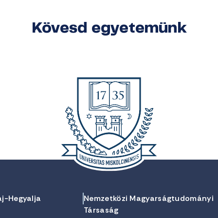
Kövesd egyetemünk
aj-Hegyalja
Nemzetközi Magyarságtudományi
Társaság