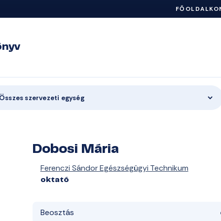
FŐOLDAL
KO
önyv
Összes szervezeti egység
Dobosi Mária
Ferenczi Sándor Egészségügyi Technikum
oktató
Beosztás