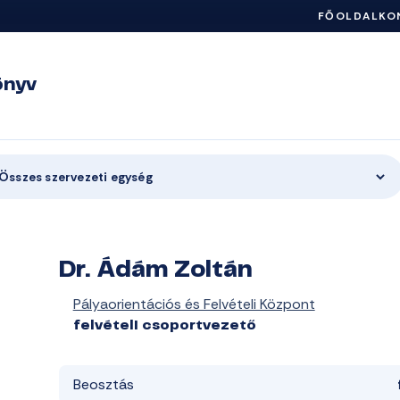
FŐOLDAL
KO
önyv
Összes szervezeti egység
Dr. Ádám Zoltán
Pályaorientációs és Felvételi Központ
felvételi csoportvezető
Beosztás