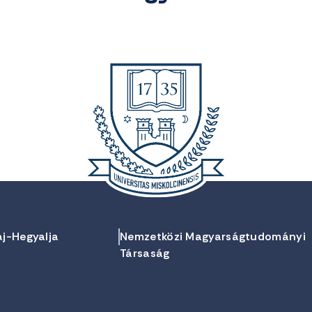
aj-Hegyalja
Nemzetközi Magyarságtudományi
Társaság