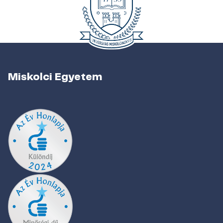
Miskolci Egyetem