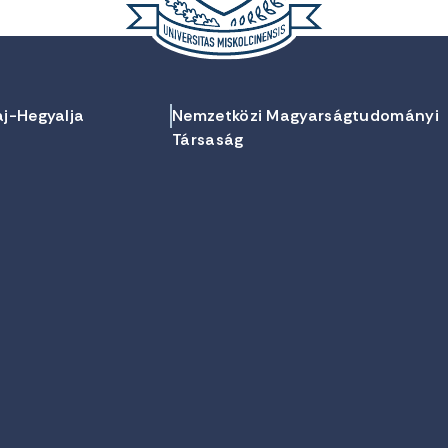
aj-Hegyalja
Nemzetközi Magyarságtudományi
Társaság