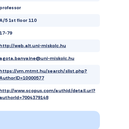
professor
A/5 1st floor 110
17-79
http://web.alt.uni-miskolc.hu
agota.banyaine@uni-miskolc.hu
https://vm.mtmt.hu/search/slist.php?
AuthorID=10000577
http://www.scopus.com/authid/detail.url?
authorId=7004379148