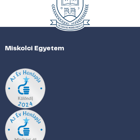
Miskolci Egyetem