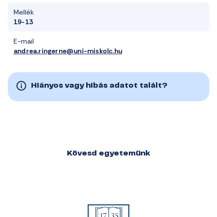
Mellék
19-13
E-mail
andrea.ringerne@uni-miskolc.hu
Hiányos vagy hibás adatot talált?
Kövesd egyetemünk