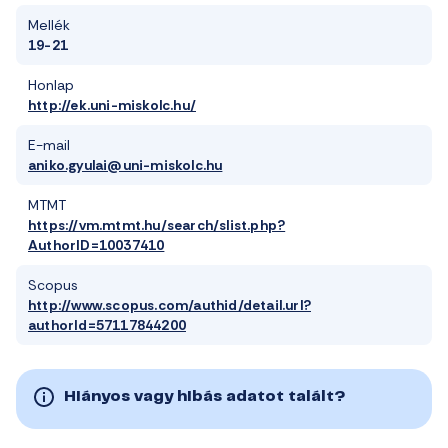
Mellék
19-21
Honlap
http://ek.uni-miskolc.hu/
E-mail
aniko.gyulai@uni-miskolc.hu
MTMT
https://vm.mtmt.hu/search/slist.php?
AuthorID=10037410
Scopus
http://www.scopus.com/authid/detail.url?
authorId=57117844200
Hiányos vagy hibás adatot talált?